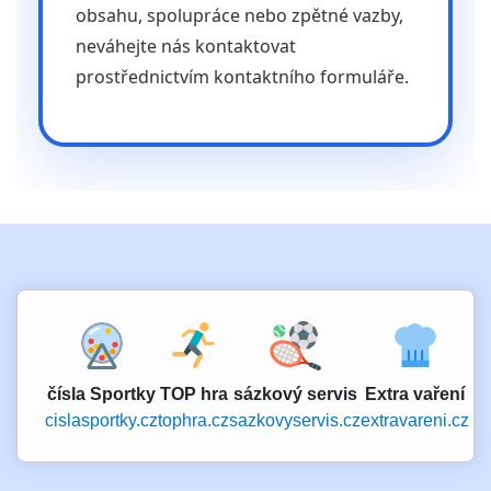
obsahu, spolupráce nebo zpětné vazby,
neváhejte nás kontaktovat
prostřednictvím kontaktního formuláře.
čísla Sportky
TOP hra
sázkový servis
Extra vaření
cislasportky.cz
tophra.cz
sazkovyservis.cz
extravareni.cz