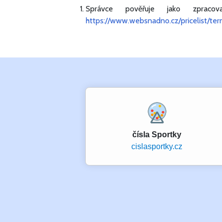
Správce pověřuje jako zpraco
https://www.websnadno.cz/pricelist/te
čísla Sportky
cislasportky.cz