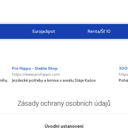
Eurojackpot
Renta/Šť 10
Pro Hippo - Stable Shop
300
https://www.prohippo.com
http
nihy,
Jezdecké potřeby a krmiva v areálu Stáje Kašov
Pohád
Zásady ochrany osobních údajů
Úvodní ustanovení