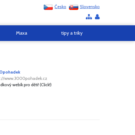
Česko
Slovensko
Maxa
tipy a triky
0pohadek
s://www.3000pohadek.cz
kový webík pro děti! (Click!)