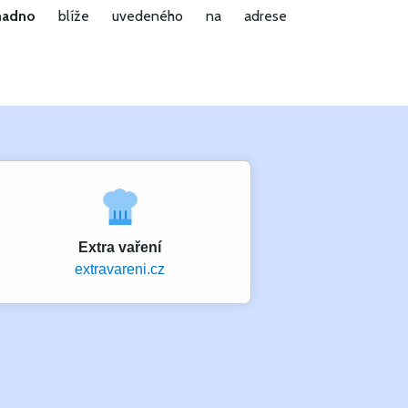
adno
blíže uvedeného na adrese
Extra vaření
extravareni.cz