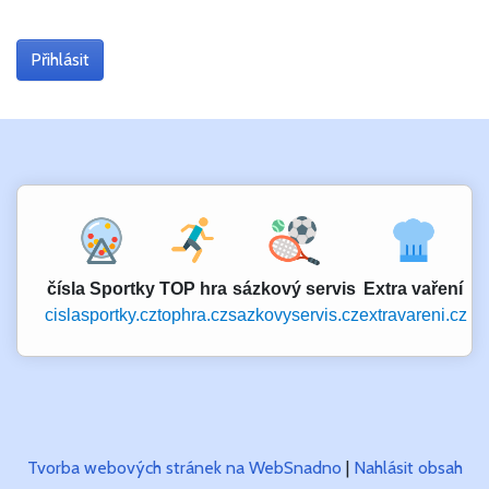
čísla Sportky
TOP hra
sázkový servis
Extra vaření
cislasportky.cz
tophra.cz
sazkovyservis.cz
extravareni.cz
Tvorba webových stránek na WebSnadno
|
Nahlásit obsah