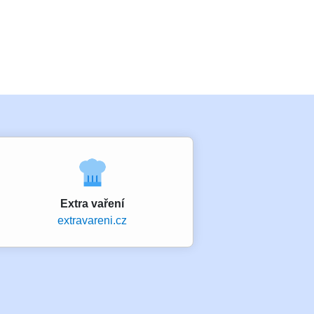
Extra vaření
extravareni.cz