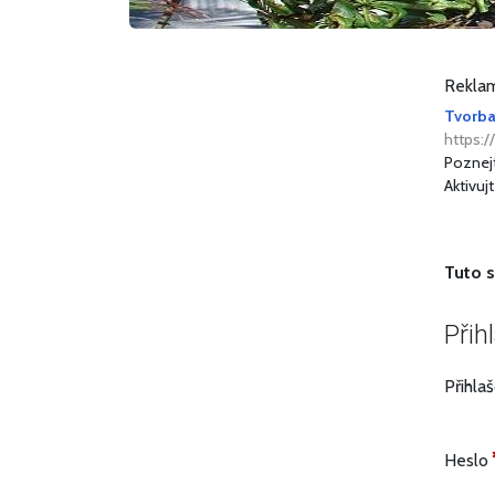
Reklam
Tvorba
https:/
Poznej
Aktivuj
Tuto s
Přih
Přihla
Heslo