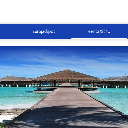
Eurojackpot
Renta/Šť 10