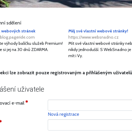
ní sdělení
 webových stránek
Měj své vlastní webové stránky!
/blog.pageride.com
https://www.websnadno.cz
te výhody balíčku služeb Premium!
Mít své vlastní webové stránky ne
te si jej na 30 dnů ZDARMA.
nikdy jednodušší. S WebSnadno j
mít i Vy.
ekci lze zobrazit pouze registrovaným a přihlášeným uživatel
lášení uživatele
šovací e-mail
Nová registrace