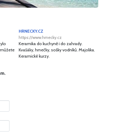
HRNECKY.CZ
https://www.hrnecky.cz
bylo
Keramika do kuchyně i do zahrady.
e můžete
Kvašáky, hrnečky, sošky vodníků. Majolika.
Keramické kurzy.
ům.