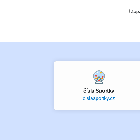
Zapa
čísla Sportky
cislasportky.cz