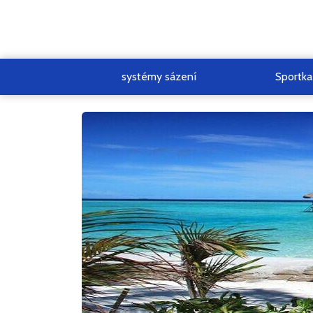
systémy sázení
Sportka