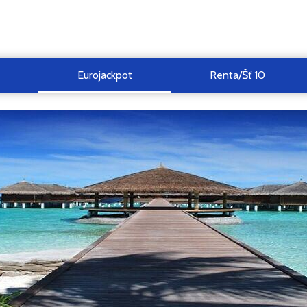
Eurojackpot
Renta/Šť 10