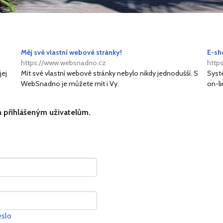
Měj své vlastní webové stránky!
E-sh
https://www.websnadno.cz
http
jej
Mít své vlastní webové stránky nebylo nikdy jednodušší. S
Syst
WebSnadno je můžete mít i Vy.
on-li
a přihlášeným uživatelům.
slo