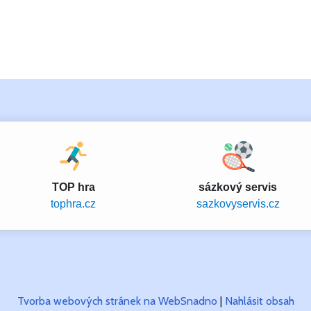
TOP hra
sázkový servis
tophra.cz
sazkovyservis.cz
Tvorba webových stránek na WebSnadno
|
Nahlásit obsah