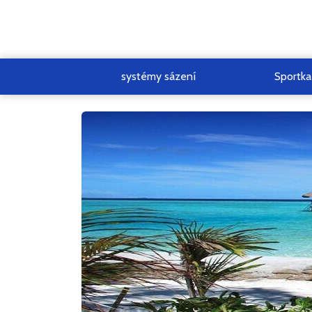
systémy sázení
Sportka