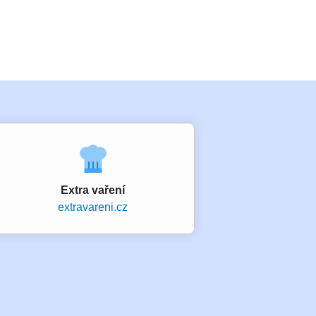
Extra vaření
extravareni.cz