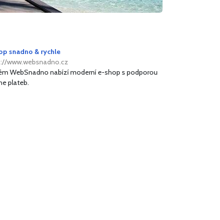
op snadno & rychle
s://www.websnadno.cz
ém WebSnadno nabízí moderní e-shop s podporou
ne plateb.